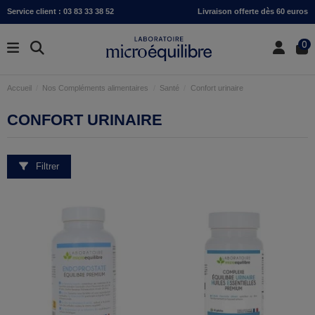
Service client : 03 83 33 38 52
Livraison offerte dès 60 euros
0
Accueil
Nos Compléments alimentaires
Santé
Confort urinaire
CONFORT URINAIRE
Filtrer