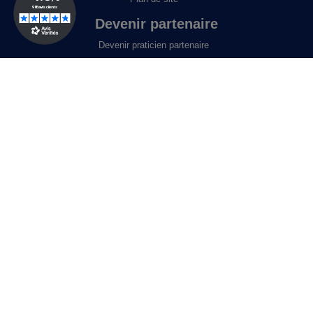
Devenir partenaire
Devenir praticien partenaire
Contactez-nous
Laboratoire microequilibre
37b rue Albert Einstein
54320 MAXEVILLE
03 83 33 38 52
Lundi au vendredi
8h45 à 12h00 - 13h30 à 17h.
Mentions légales