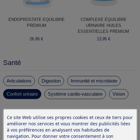
ENDOPROSTATE EQUILIBRE
COMPLEXE ÉQUILIBRE
PREMIUM
URINAIRE HUILES
ESSENTIELLES PREMIUM
26,95 €
13,95 €
Santé
Articulations
Digestion
Immunité et microbiote
Confort urinaire
Système cardio-vasculaire
Vision
Ce site Web utilise ses propres cookies et ceux de tiers pour
améliorer nos services et vous montrer des publicités liées
à vos préférences en analysant vos habitudes de
navigation. Pour donner votre consentement à son